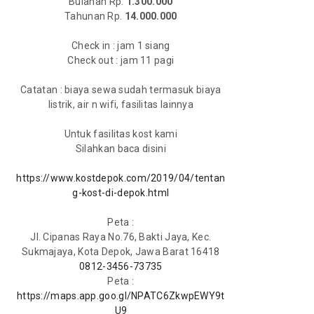
Bulanan Rp.
1.300.000
‌Tahunan Rp.
14.000.000
Check in : jam 1 siang
Check out : jam 11 pagi
Catatan : biaya sewa sudah termasuk biaya
listrik, air n wifi, fasilitas lainnya
Untuk fasilitas kost kami
Silahkan baca disini
https://www.kostdepok.com/2019/04/tentan
g-kost-di-depok.html
Peta :
Jl. Cipanas Raya No.76, Bakti Jaya, Kec.
Sukmajaya, Kota Depok, Jawa Barat 16418
0812-3456-73735
Peta :
https://maps.app.goo.gl/NPATC6ZkwpEWY9t
U9