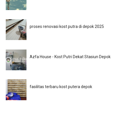
proses renovasi kost putra di depok 2025
Azfa House - Kost Putri Dekat Stasiun Depok
fasilitas terbaru kost putera depok