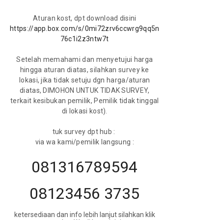
Aturan kost, dpt download disini
https://app.box.com/s/0mi72zrv6ccwrg9qq5n
76c1i2z3ntw7t
Setelah memahami dan menyetujui harga
hingga aturan diatas, silahkan survey ke
lokasi, jika tidak setuju dgn harga/aturan
diatas, DIMOHON UNTUK TIDAK SURVEY,
terkait kesibukan pemilik, Pemilik tidak tinggal
di lokasi kost).
tuk survey dpt hub :
via wa kami/pemilik langsung :
081316789594
08123456 3735
ketersediaan dan info lebih lanjut silahkan klik