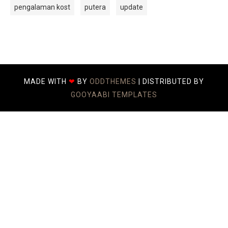
pengalaman kost
putera
update
MADE WITH
❤
BY
ODDTHEMES
| DISTRIBUTED BY
GOOYAABI TEMPLATES