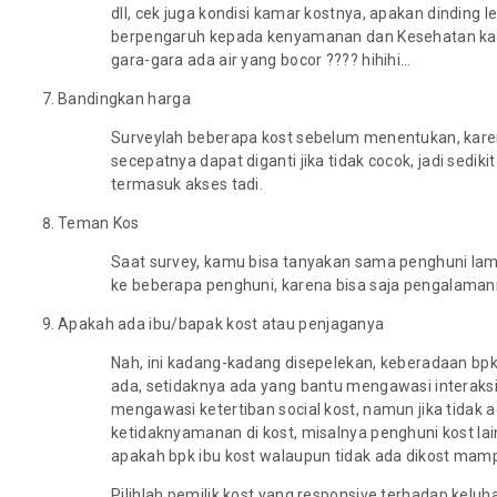
dll, cek juga kondisi kamar kostnya, apakan dinding 
berpengaruh kepada kenyamanan dan Kesehatan kamu 
gara-gara ada air yang bocor ???? hihihi…
Bandingkan harga
Surveylah beberapa kost sebelum menentukan, kare
secepatnya dapat diganti jika tidak cocok, jadi sediki
termasuk akses tadi.
Teman Kos
Saat survey, kamu bisa tanyakan sama penghuni lam
ke beberapa penghuni, karena bisa saja pengalaman
Apakah ada ibu/bapak kost atau penjaganya
Nah, ini kadang-kadang disepelekan, keberadaan bp
ada, setidaknya ada yang bantu mengawasi interaks
mengawasi ketertiban social kost, namun jika tidak 
ketidaknyamanan di kost, misalnya penghuni kost lain 
apakah bpk ibu kost walaupun tidak ada dikost mam
Pilihlah pemilik kost yang responsive terhadap keluh