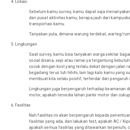
Lokasi
Sebelum kamu survey, kamu dapat saja menanyakan le
dari pusat aktivitas kamu, berapa jauh dari kampuska
transportasi kamu.
Tanyakan pula, dimana warung terdekat, warteg/rum
Lingkungan
Saat survey, kamu bisa tanyakan warga sekitar bag
social disana, sepi atau ramai ya tergantung kebut
cocok dengan kost yang terlalu dekat dengan jalan ray
begadang terus tuh hihihi, lain lagi kalo kamu yang s
membuat kita selalu positif, terhindar dari pengaru
Lingkungan juga berpengaruh terhadap keamanan diri
motor, apakah tersedia lahan parkir motor dan cuku
Fasilitas
Nah fasilitas ini akan berpengaruh kepada penentua
fasilitas yang ada, dan lakukan test, apakah AC / Ki
apakah semua fasilitas yang ditawarkan terpenuhi, 