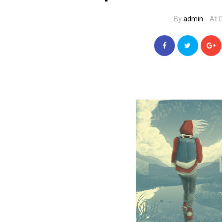
By
admin
At 