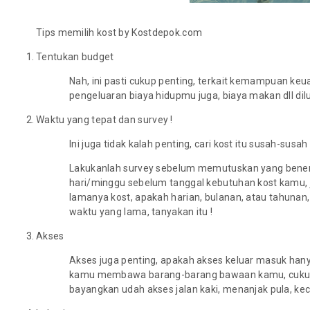
Tips memilih kost by Kostdepok.com
Tentukan budget
Nah, ini pasti cukup penting, terkait kemampuan k
pengeluaran biaya hidupmu juga, biaya makan dll dilu
Waktu yang tepat dan survey !
Ini juga tidak kalah penting, cari kost itu susah-s
Lakukanlah survey sebelum memutuskan yang bener-b
hari/minggu sebelum tanggal kebutuhan kost kamu, j
lamanya kost, apakah harian, bulanan, atau tahuna
waktu yang lama, tanyakan itu !
Akses
Akses juga penting, apakah akses keluar masuk hanya b
kamu membawa barang-barang bawaan kamu, cukup mer
bayangkan udah akses jalan kaki, menanjak pula, ke