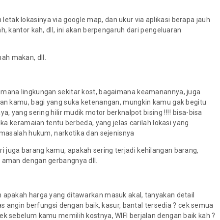
tak lokasinya via google map, dan ukur via aplikasi berapa jauh
h, kantor kah, dll, ini akan berpengaruh dari pengeluaran
ah makan, dll.
aimana lingkungan sekitar kost, bagaimana keamanannya, juga
uhan kamu, bagi yang suka ketenangan, mungkin kamu gak begitu
a, yang sering hilir mudik motor berknalpot bising ‼‼ bisa-bisa
uka keramaian tentu berbeda, yang jelas carilah lokasi yang
h masalah hukum, narkotika dan sejenisnya
 juga barang kamu, apakah sering terjadi kehilangan barang,
p aman dengan gerbangnya dll.
n apakah harga yang ditawarkan masuk akal, tanyakan detail
pas angin berfungsi dengan baik, kasur, bantal tersedia ? cek semua
cek sebelum kamu memilih kostnya, WIFI berjalan dengan baik kah ?