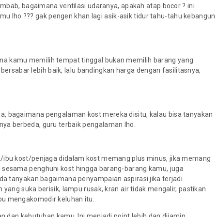
lembab, bagaimana ventilasi udaranya, apakah atap bocor ? ini
lho ??? gak pengen khan lagi asik-asik tidur tahu-tahu kebangun
na kamu memilih tempat tinggal bukan memilih barang yang
t bersabar lebih baik, lalu bandingkan harga dengan fasilitasnya,
a, bagaimana pengalaman kost mereka disitu, kalau bisa tanyakan
nya berbeda, guru terbaik pengalaman lho.
k/ibu kost/penjaga didalam kost memang plus minus, jika memang
i sesama penghuni kost hingga barang-barang kamu, juga
ada tanyakan bagaimana penyampaian aspirasi jika terjadi
yang suka berisik, lampu rusak, kran air tidak mengalir, pastikan
pu mengakomodir keluhan itu.
an dan kebutuhan kamu. Ini menjadi point lebih dan dijamin